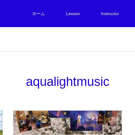
ホーム
Lesson
Instructor
aqualightmusic